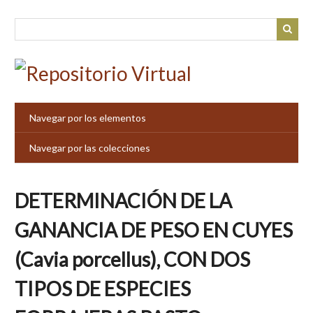
Saltar
al
contenido
principal
Navegar por los elementos
Navegar por las colecciones
DETERMINACIÓN DE LA
GANANCIA DE PESO EN CUYES
(Cavia porcellus), CON DOS
TIPOS DE ESPECIES