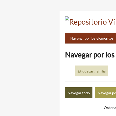
Saltar
al
contenido
principal
Navegar por los elementos
Navegar por los 
Etiquetas: familia
Navegar todo
Navegar po
Ordena