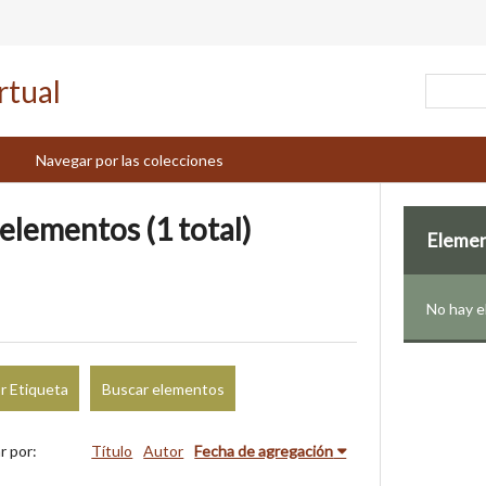
Navegar por las colecciones
elementos (1 total)
Eleme
No hay 
r Etiqueta
Buscar elementos
r por:
Título
Autor
Fecha de agregación