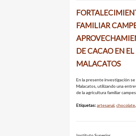
FORTALECIMIEN
FAMILIAR CAMPE
APROVECHAMIEN
DE CACAO EN EL
MALACATOS
En la presente investigación se 
Malacatos, utilizando una entr
de la agricultura familiar campe
Etiquetas:
artesanal
,
chocolate
Instituto Superior