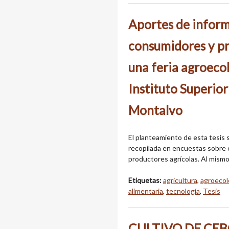
Aportes de inform
consumidores y p
una feria agroecol
Instituto Superio
Montalvo
El planteamiento de esta tesis s
recopilada en encuestas sobre e
productores agrícolas. Al mismo
Etiquetas:
agricultura
,
agroecol
alimentaria
,
tecnología
,
Tesis
CULTIVO DE CEBOL