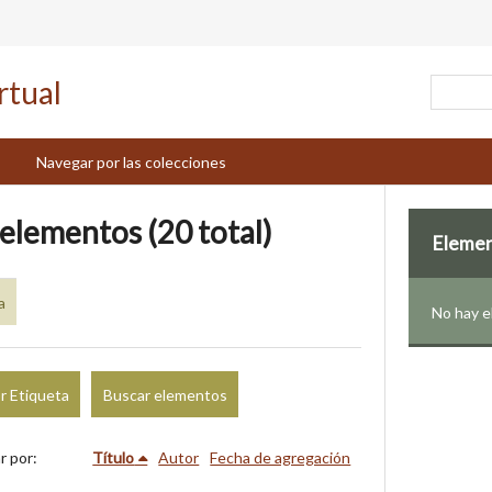
Navegar por las colecciones
 elementos (20 total)
Eleme
a
No hay 
r Etiqueta
Buscar elementos
r por:
Título
Autor
Fecha de agregación